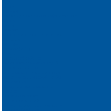
Столы
Стулья
Скамьи
Мебель для уличных кафе и террас
Стулья
Столы
Табуреты
Ортопедические основания
Матрацы
Прочее
Каталог (PDF)
Услуги
Металлообработка
Рубка металлической трубы
Токарные работы
Гибка металлической трубы
Резка металлической трубы
Штамповка
Лазерная резка металла
Сварка
Сварочные работы
Окраска изделий
Линия порошковой окраски
Деревообработка