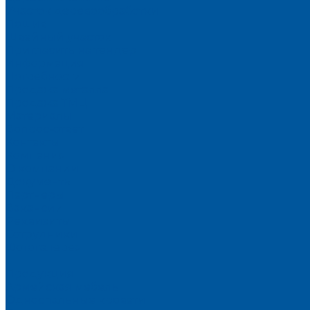
Участок деревообработки
Пошив
Швейный участок
Пригласить на тендер
Информация
Потребности
Продажа металла
Продажа ТМЦ
Материалы
Вопрос-ответ
Контакты
Компания
О компании
Документы
Партнеры
Вакансии
Реквизиты
Сотрудники
Фотогалерея
...
Продукция
Армейская мебель
Односпальные кровати