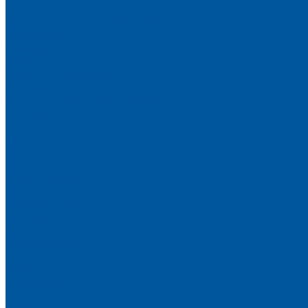
Гибка металлической трубы
Резка металлической трубы
Штамповка
Лазерная резка металла
Сварка
Сварочные работы
Окраска изделий
Линия порошковой окраски
Деревообработка
Участок деревообработки
Пошив
Швейный участок
Пригласить на тендер
Информация
Потребности
Продажа металла
Продажа ТМЦ
Материалы
Вопрос-ответ
Контакты
Компания
О компании
Документы