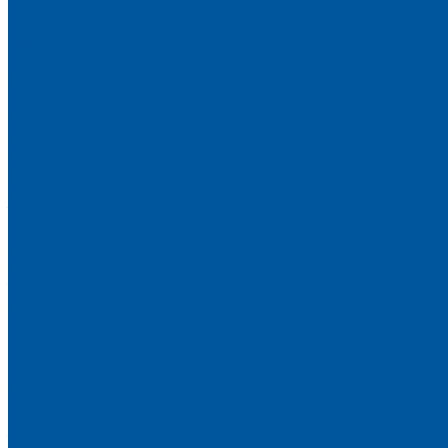
Двухъярусные кровати
Прочее
Медицинская мебель
Кровати
Односпальные
Двухъярусные
Секции стульев
Складная мебель
Столы
Стулья
Скамьи
Табуреты
Мебель для уличных кафе и террас
Стулья
Столы
Табуреты
Ортопедические основания
Матрацы
Прочее
Каталог (PDF)
Услуги
Металлообработка
Рубка металлической трубы
Токарные работы