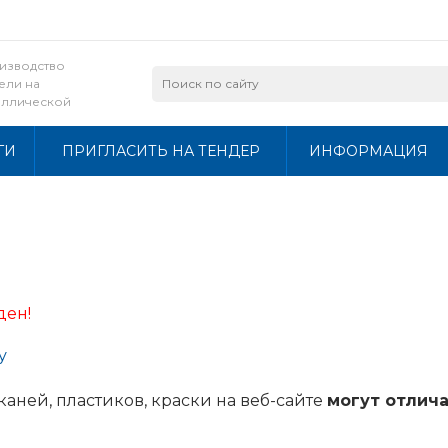
изводство
ели на
аллической
ве и из лдсп
ГИ
ПРИГЛАСИТЬ НА ТЕНДЕР
ИНФОРМАЦИЯ
ден!
у
каней, пластиков, краски на веб-сайте
могут отлича