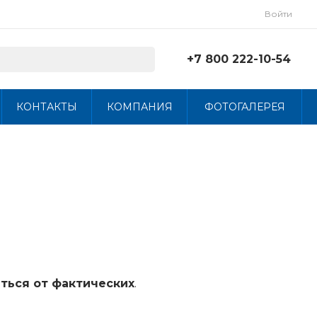
Войти
+7 800 222-10-54
+7 800 222-10-54
КОНТАКТЫ
КОМПАНИЯ
ФОТОГАЛЕРЕЯ
г. Череповец, ул. Мира
30, КПП17
Пн-Чт: 8:00-16:45 Пт:
8:00-15:30
info@mebeltorg.org
ться от фактических
.