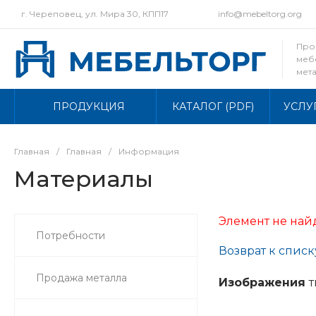
г. Череповец, ул. Мира 30, КПП17
info@mebeltorg.org
Про
меб
мет
осно
ПРОДУКЦИЯ
КАТАЛОГ (PDF)
УСЛУ
Главная
/
Главная
/
Информация
Материалы
Элемент не най
Потребности
Возврат к списк
Продажа металла
Изображения
т