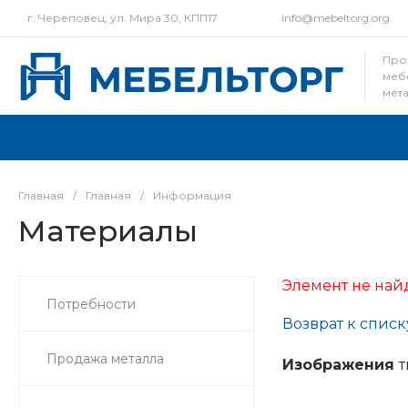
г. Череповец, ул. Мира 30, КПП17
info@mebeltorg.org
Про
меб
мет
осно
Главная
/
Главная
/
Информация
Материалы
Элемент не най
Потребности
Возврат к списк
Продажа металла
Изображения
т