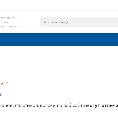
изводство
ели на
аллической
ве и из лдсп
ден!
у
каней, пластиков, краски на веб-сайте
могут отлича