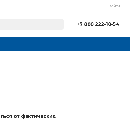
Войти
+7 800 222-10-54
+7 800 222-10-54
г. Череповец, ул. Мира
30, КПП17
Пн-Чт: 8:00-16:45 Пт:
8:00-15:30
info@mebeltorg.org
ться от фактических
.