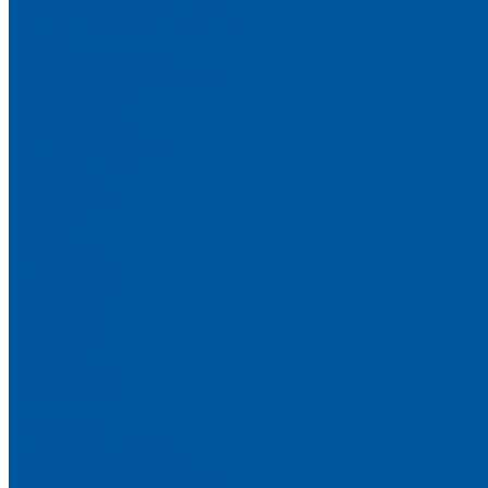
Участок деревообработки
Пошив
Швейный участок
Пригласить на тендер
Информация
Потребности
Продажа металла
Продажа ТМЦ
Материалы
Вопрос-ответ
Контакты
Компания
О компании
Документы
Партнеры
Вакансии
Реквизиты
Сотрудники
Фотогалерея
...
Продукция
Армейская мебель
Односпальные кровати