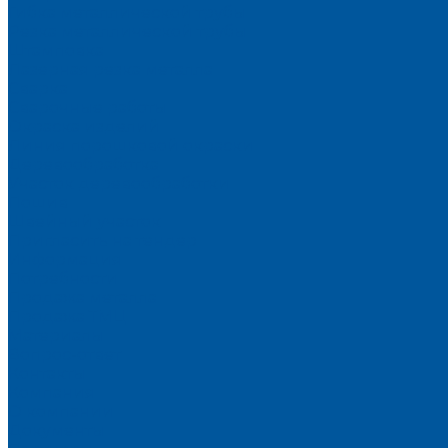
Гибка металлической трубы
Резка металлической трубы
Штамповка
Лазерная резка металла
Сварка
Сварочные работы
Окраска изделий
Линия порошковой окраски
Деревообработка
Участок деревообработки
Пошив
Швейный участок
Пригласить на тендер
Информация
Потребности
Продажа металла
Продажа ТМЦ
Материалы
Вопрос-ответ
Контакты
Компания
О компании
Документы