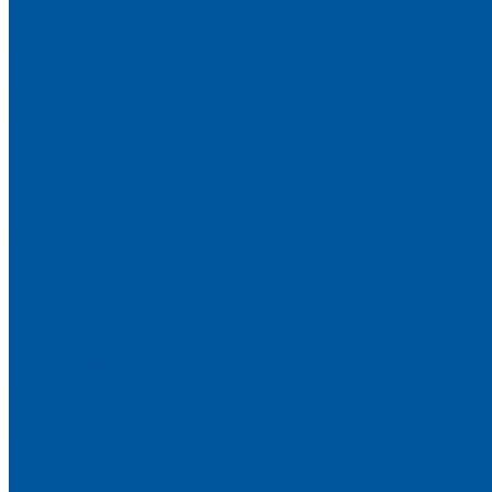
Столы
Стулья
Скамьи
Мебель для уличных кафе и террас
Стулья
Столы
Табуреты
Ортопедические основания
Матрацы
Прочее
Каталог (PDF)
Услуги
Металлообработка
Рубка металлической трубы
Токарные работы
Гибка металлической трубы
Резка металлической трубы
Штамповка
Лазерная резка металла
Сварка
Сварочные работы
Окраска изделий
Линия порошковой окраски
Деревообработка