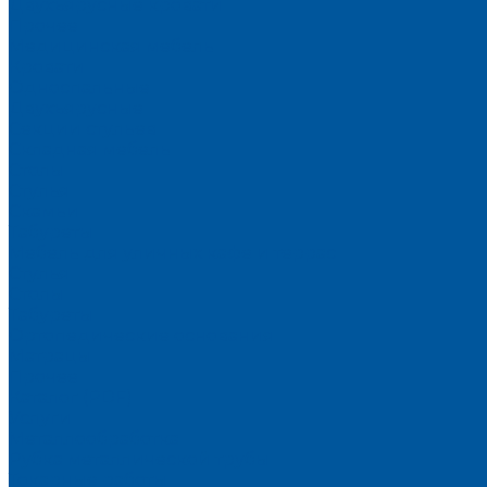
Двухъярусные кровати
Прочее
Медицинская мебель
Кровати
Односпальные
Двухъярусные
Секции стульев
Складная мебель
Столы
Стулья
Скамьи
Табуреты
Мебель для уличных кафе и террас
Стулья
Столы
Табуреты
Ортопедические основания
Матрацы
Прочее
Каталог (PDF)
Услуги
Металлообработка
Рубка металлической трубы
Токарные работы