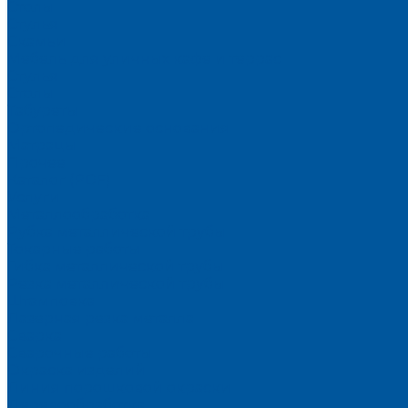
Столы
Стулья
Скамьи
Мебель для уличных кафе и террас
Стулья
Столы
Табуреты
Ортопедические основания
Матрацы
Прочее
Каталог (PDF)
Услуги
Металлообработка
Рубка металлической трубы
Токарные работы
Гибка металлической трубы
Резка металлической трубы
Штамповка
Лазерная резка металла
Сварка
Сварочные работы
Окраска изделий
Линия порошковой окраски
Деревообработка