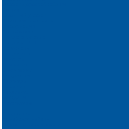
Участок деревообработки
Пошив
Швейный участок
Пригласить на тендер
Информация
Потребности
Продажа металла
Продажа ТМЦ
Материалы
Вопрос-ответ
Контакты
Компания
О компании
Документы
Партнеры
Вакансии
Реквизиты
Сотрудники
Фотогалерея
...
Продукция
Армейская мебель
Односпальные кровати