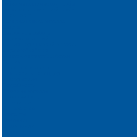
Гибка металлической трубы
Резка металлической трубы
Штамповка
Лазерная резка металла
Сварка
Сварочные работы
Окраска изделий
Линия порошковой окраски
Деревообработка
Участок деревообработки
Пошив
Швейный участок
Пригласить на тендер
Информация
Потребности
Продажа металла
Продажа ТМЦ
Материалы
Вопрос-ответ
Контакты
Компания
О компании
Документы