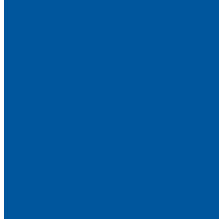
Двухъярусные кровати
Прочее
Медицинская мебель
Кровати
Односпальные
Двухъярусные
Секции стульев
Складная мебель
Столы
Стулья
Скамьи
Табуреты
Мебель для уличных кафе и террас
Стулья
Столы
Табуреты
Ортопедические основания
Матрацы
Прочее
Каталог (PDF)
Услуги
Металлообработка
Рубка металлической трубы
Токарные работы