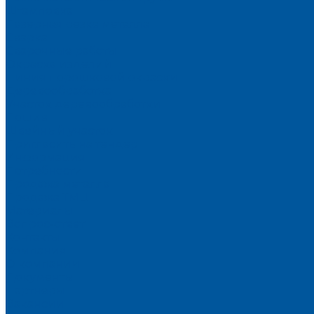
Штамповка
Лазерная резка металла
Сварка
Сварочные работы
Окраска изделий
Линия порошковой окраски
Деревообработка
Участок деревообработки
Пошив
Швейный участок
Пригласить на тендер
Информация
Потребности
Продажа металла
Продажа ТМЦ
Материалы
Вопрос-ответ
Контакты
Компания
О компании
Документы
Партнеры
Вакансии