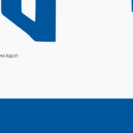
из лдсп