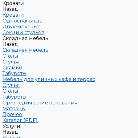
Кровати
Назад
Кровати
Односпальные
Двухъярусные
Секции стульев
Складная мебель
Назад
Складная мебель
Столы
Стулья
Скамьи
Табуреты
Мебель для уличных кафе и террас
Стулья
Столы
Табуреты
Ортопедические основания
Матрацы
Прочее
Каталог (PDF)
Услуги
Назад
Услуги