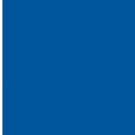
Медицинская мебель
Кровати
Односпальные
Двухъярусные
Секции стульев
Складная мебель
Столы
Стулья
Скамьи
Табуреты
Мебель для уличных кафе и террас
Стулья
Столы
Табуреты
Ортопедические основания
Матрацы
Прочее
Каталог (PDF)
Услуги
Металлообработка
Рубка металлической трубы
Токарные работы
Гибка металлической трубы
Резка металлической трубы