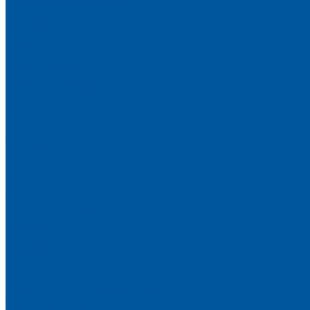
Двухъярусные кровати
Прочее
Медицинская мебель
Кровати
Односпальные
Двухъярусные
Секции стульев
Складная мебель
Столы
Стулья
Скамьи
Табуреты
Мебель для уличных кафе и террас
Стулья
Столы
Табуреты
Ортопедические основания
Матрацы
Прочее
Каталог (PDF)
Услуги
Металлообработка
Рубка металлической трубы
Токарные работы