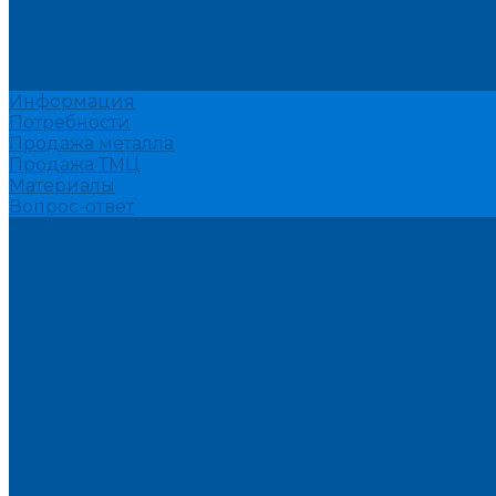
Участок деревообработки
Пошив
Швейный участок
Пригласить на тендер
Информация
Потребности
Продажа металла
Продажа ТМЦ
Материалы
Вопрос-ответ
Контакты
Компания
О компании
Документы
Партнеры
Вакансии
Реквизиты
Сотрудники
Фотогалерея
...
Продукция
Армейская мебель
Односпальные кровати