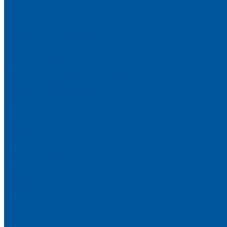
Гибка металлической трубы
Резка металлической трубы
Штамповка
Лазерная резка металла
Сварка
Сварочные работы
Окраска изделий
Линия порошковой окраски
Деревообработка
Участок деревообработки
Пошив
Швейный участок
Пригласить на тендер
Информация
Потребности
Продажа металла
Продажа ТМЦ
Материалы
Вопрос-ответ
Контакты
Компания
О компании
Документы