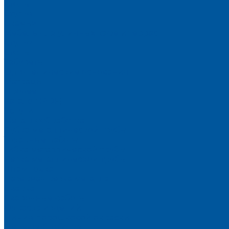
Столы
Стулья
Скамьи
Мебель для уличных кафе и террас
Стулья
Столы
Табуреты
Ортопедические основания
Матрацы
Прочее
Каталог (PDF)
Услуги
Металлообработка
Рубка металлической трубы
Токарные работы
Гибка металлической трубы
Резка металлической трубы
Штамповка
Лазерная резка металла
Сварка
Сварочные работы
Окраска изделий
Линия порошковой окраски
Деревообработка