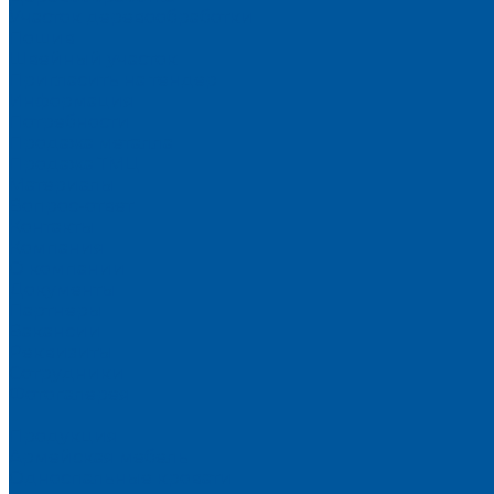
Участок деревообработки
Пошив
Швейный участок
Пригласить на тендер
Информация
Потребности
Продажа металла
Продажа ТМЦ
Материалы
Вопрос-ответ
Контакты
Компания
О компании
Документы
Партнеры
Вакансии
Реквизиты
Сотрудники
Фотогалерея
...
Продукция
Армейская мебель
Односпальные кровати