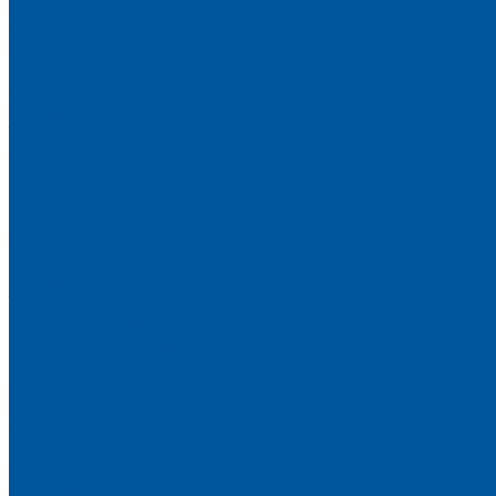
Столы
Стулья
Скамьи
Мебель для уличных кафе и террас
Стулья
Столы
Табуреты
Ортопедические основания
Матрацы
Прочее
Каталог (PDF)
Услуги
Металлообработка
Рубка металлической трубы
Токарные работы
Гибка металлической трубы
Резка металлической трубы
Штамповка
Лазерная резка металла
Сварка
Сварочные работы
Окраска изделий
Линия порошковой окраски
Деревообработка