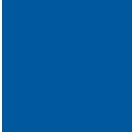
Двухъярусные кровати
Прочее
Медицинская мебель
Кровати
Односпальные
Двухъярусные
Секции стульев
Складная мебель
Столы
Стулья
Скамьи
Табуреты
Мебель для уличных кафе и террас
Стулья
Столы
Табуреты
Ортопедические основания
Матрацы
Прочее
Каталог (PDF)
Услуги
Металлообработка
Рубка металлической трубы
Токарные работы