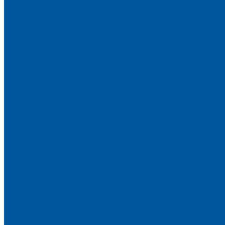
Гибка металлической трубы
Резка металлической трубы
Штамповка
Лазерная резка металла
Сварка
Сварочные работы
Окраска изделий
Линия порошковой окраски
Деревообработка
Участок деревообработки
Пошив
Швейный участок
Пригласить на тендер
Информация
Потребности
Продажа металла
Продажа ТМЦ
Материалы
Вопрос-ответ
Контакты
Компания
О компании
Документы