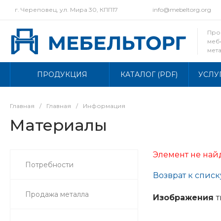
г. Череповец, ул. Мира 30, КПП17
info@mebeltorg.org
Про
меб
мет
осно
ПРОДУКЦИЯ
КАТАЛОГ (PDF)
УСЛУ
Главная
/
Главная
/
Информация
Материалы
Элемент не най
Потребности
Возврат к списк
Продажа металла
Изображения
т