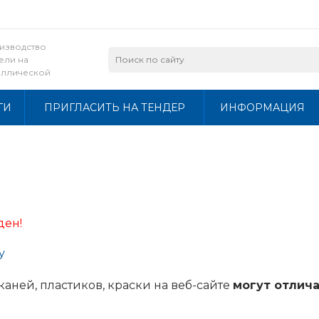
изводство
ели на
аллической
ве и из лдсп
ГИ
ПРИГЛАСИТЬ НА ТЕНДЕР
ИНФОРМАЦИЯ
ден!
у
каней, пластиков, краски на веб-сайте
могут отлича