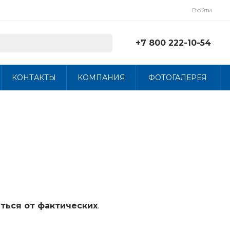
Войти
+7 800 222-10-54
+7 800 222-10-54
КОНТАКТЫ
КОМПАНИЯ
ФОТОГАЛЕРЕЯ
г. Череповец, ул. Мира
30, КПП17
Пн-Чт: 8:00-16:45 Пт:
8:00-15:30
info@mebeltorg.org
ться от фактических
.