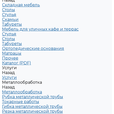
Назад
Складная мебель
Столы
Стулья
Скамьи
Табуреты
Мебель для уличных кафе и террас
Стулья
Столы
Табуреты
Ортопедические основания
Матрацы
Прочее
Каталог (PDF)
Услуги
Назад
Услуги
Металлообработка
Назад
Металлообработка
Рубка металлической трубы
Токарные работы
Гибка металлической трубы
Резка металлической трубы